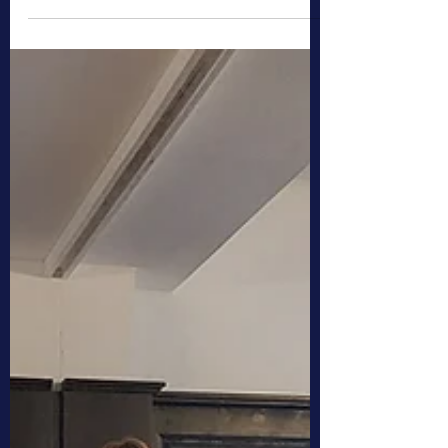
Teil 2 unserer Reproduktionsserie der
späten italienischen Schule: Das Florett. Wie
schlägt sich Barbasettis beschriebenes
Design?