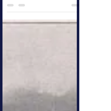
Siegfried Raczka
31. März 2024
2 Min. Lesezeit
Der Degen
Der Degen - eine Zusammenfassung der
deutschen Turnerschaft, 1927.