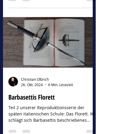
Frühjahrslehrgang Zdíkov 2025
Vom 25. bis 27. April trafen sich wieder
zahlreiche Fechter im Schlosshotel Zdíkov zu
unserem traditionellen Frühjahrslehrgang.
Diesmal...
Christian Olbrich
26. Okt. 2024
6 Min. Lesezeit
Barbasettis Florett